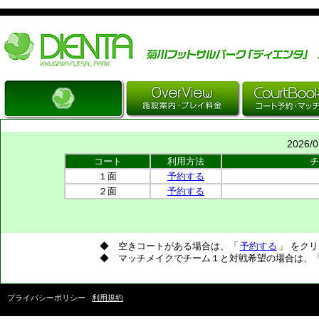
Just another WordPress site
2026/
コート
利用方法
チ
１面
予約する
２面
予約する
◆ 空きコートがある場合は、「
予約する
」 をク
◆ マッチメイクでチーム１と対戦希望の場合は、
プライバシーポリシー
利用規約