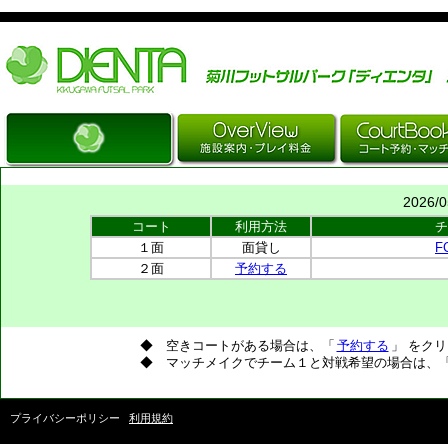
Just another WordPress site
2026/
コート
利用方法
チ
１面
面貸し
FC
２面
予約する
◆ 空きコートがある場合は、「
予約する
」 をク
◆ マッチメイクでチーム１と対戦希望の場合は、
プライバシーポリシー
利用規約