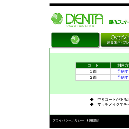
Just another WordPress site
コート
利用方
１面
予約す
２面
予約す
◆ 空きコートがある
◆ マッチメイクでチ
プライバシーポリシー
利用規約