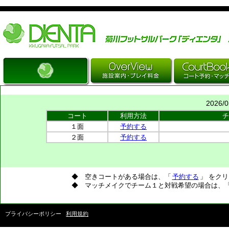
Just another WordPress site
2026/
コート
利用方法
チ
１面
予約する
２面
予約する
◆ 空きコートがある場合は、「
予約する
」 をク
◆ マッチメイクでチーム１と対戦希望の場合は、
プライバシーポリシー
利用規約