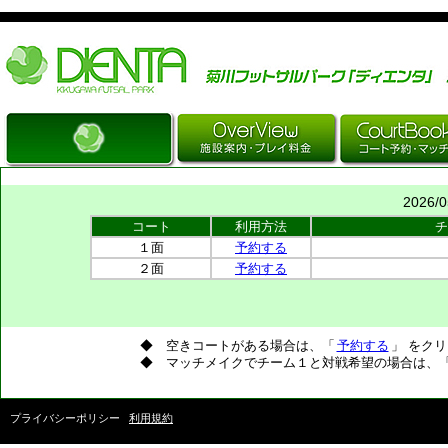
Just another WordPress site
2026/
コート
利用方法
チ
１面
予約する
２面
予約する
◆ 空きコートがある場合は、「
予約する
」 をク
◆ マッチメイクでチーム１と対戦希望の場合は、
プライバシーポリシー
利用規約