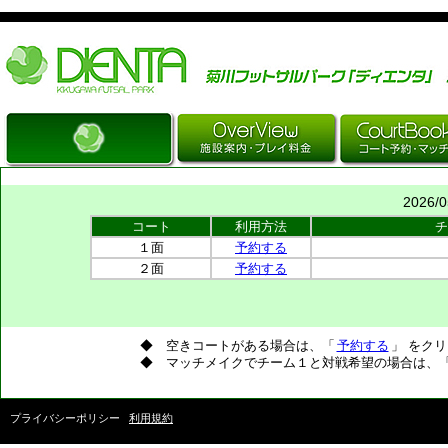
Just another WordPress site
2026/
コート
利用方法
チ
１面
予約する
２面
予約する
◆ 空きコートがある場合は、「
予約する
」 をク
◆ マッチメイクでチーム１と対戦希望の場合は、
プライバシーポリシー
利用規約