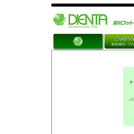
Just another WordPress site
チ
パ